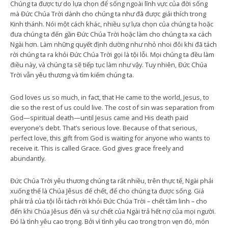
Chúng ta được tự do lựa chọn để sống ngoài lĩnh vực của đời sống
mà Đức Chúa Trời dành cho chúng ta như đã được giải thích trong
Kinh thánh. Nói một cách khác, nhiều sự lựa chọn của chúng ta hoặc
đưa chúng ta đến gần Đức Chúa Trời hoặc làm cho chúng ta xa cách
Ngài hơn. Làm những quyết định dường như nhỏ nhoi đôi khi đã tách
rời chúng ta ra khỏi Đức Chúa Trời gọi là tội lỗi. Mọi chúng ta đều làm
điều này, và chúng ta sẽ tiếp tục làm như vậy. Tuy nhiên, Đức Chúa
Trời vẫn yêu thương và tìm kiếm chúng ta.
God loves us so much, in fact, that He came to the world, Jesus, to
die so the rest of us could live. The cost of sin was separation from
God—spiritual death—until Jesus came and His death paid
everyone’s debt. That’s serious love. Because of that serious,
perfect love, this gift from God is waiting for anyone who wants to
receive it. This is called Grace. God gives grace freely and
abundantly.
Đức Chúa Trời yêu thương chúng ta rất nhiều, trên thực tế, Ngài phải
xuống thế là Chúa Jêsus đế chết, để cho chúng ta được sống. Giá
phải trả của tội lỗi tách rời khỏi Đức Chúa Trời – chết tâm linh – cho
đến khi Chúa Jêsus đến và sự chết của Ngài trả hết nợ của mọi người.
Đó là tình yêu cao trọng. Bởi vì tình yêu cao trong trọn vẹn đó, món