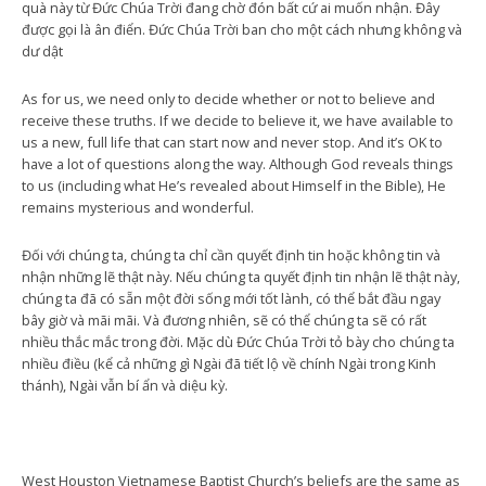
quà này từ Đức Chúa Trời đang chờ đón bất cứ ai muốn nhận. Đây
được gọi là ân điển. Đức Chúa Trời ban cho một cách nhưng không và
dư dật
As for us, we need only to decide whether or not to believe and
receive these truths. If we decide to believe it, we have available to
us a new, full life that can start now and never stop. And it’s OK to
have a lot of questions along the way. Although God reveals things
to us (including what He’s revealed about Himself in the Bible), He
remains mysterious and wonderful.
Đối với chúng ta, chúng ta chỉ cần quyết định tin hoặc không tin và
nhận những lẽ thật này. Nếu chúng ta quyết định tin nhận lẽ thật này,
chúng ta đã có sẵn một đời sống mới tốt lành, có thể bắt đầu ngay
bây giờ và mãi mãi. Và đương nhiên, sẽ có thể chúng ta sẽ có rất
nhiều thắc mắc trong đời. Mặc dù Đức Chúa Trời tỏ bày cho chúng ta
nhiều điều (kể cả những gì Ngài đã tiết lộ về chính Ngài trong Kinh
thánh), Ngài vẫn bí ẩn và diệu kỳ.
West Houston Vietnamese Baptist Church’s beliefs are the same as