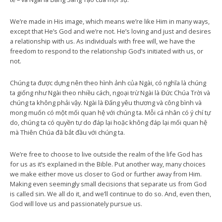
We’re made in His image, which means we’re like Him in many ways,
except that He’s God and we’re not. He’s loving and just and desires
a relationship with us. As individuals with free will, we have the
freedom to respond to the relationship God’s initiated with us, or
not.
Chúng ta được dựng nên theo hình ảnh của Ngài, có nghĩa là chúng
ta giống như Ngài theo nhiều cách, ngoại trừ Ngài là Đức Chúa Trời và
chúng ta không phải vậy. Ngài là Đấng yêu thương và công bình và
mong muốn có một mối quan hệ với chúng ta. Mỗi cá nhân có ý chí tự
do, chúng ta có quyền tự do đáp lại hoặc không đáp lại mối quan hệ
mà Thiên Chúa đã bắt đầu với chúng ta.
We’re free to choose to live outside the realm of the life God has
for us as it’s explained in the Bible. Put another way, many choices
we make either move us closer to God or further away from Him.
Making even seemingly small decisions that separate us from God
is called sin. We all do it, and we’ll continue to do so. And, even then,
God will love us and passionately pursue us.